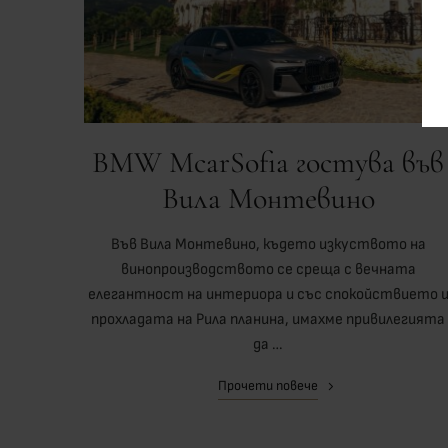
BMW McarSofia гостува във
Вила Монтевино
Във Вила Монтевино, където изкуството на
винопроизводството се среща с вечната
елегантност на интериора и със спокойствието 
прохладата на Рила планина, имахме привилегията
да …
Прочети повече