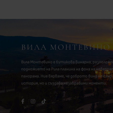
ВИЛА МОНТЕВИНО
Вила Монтевино е бутикова винарна, разположе
подножието на Рила планина на фона на неверо
панорама. Ние вярваме, че доброто вино не само
история, но и създава незабравими моменти.