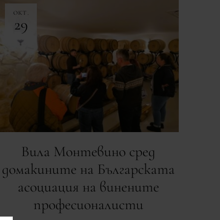
ОКТ.
29
Вила Монтевино сред
домакините на Българската
асоциация на винените
професионалисти