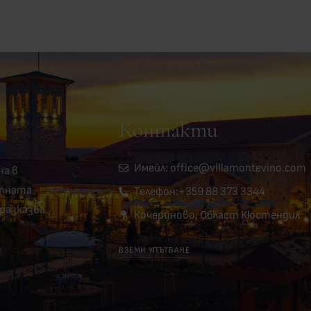
Контакти
Имейл: office@villamontevino.com
на в
ятната
Телефон:+359 88 373 3344
 разказва
Кочериново, Област Кюстендил
ВЗЕМИ УПЪТВАНЕ