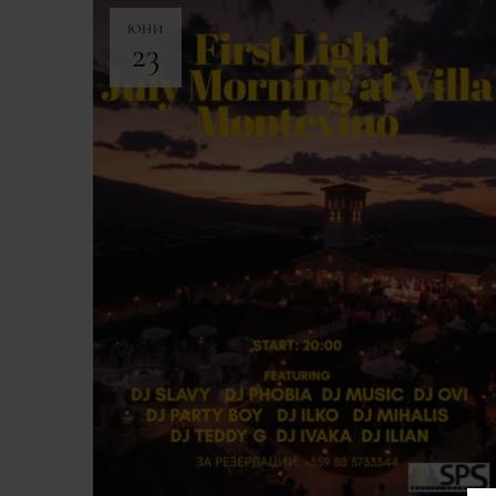
ЮНИ
23