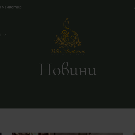
ки манастир
Я
Новини