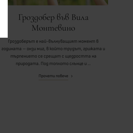
Гроздобер във Вила
Монтевино
Гроздоберът е най-вълнуващият момент в
годината – онзи миг, в който трудът, грижата и
търпението се срещат с щедростта на
природата. Под топлото слънце и …
Прочети повече