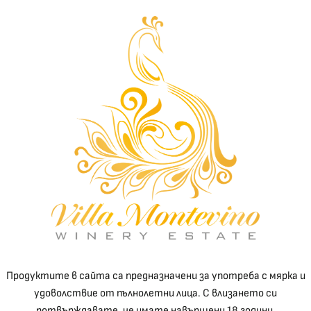
Villa Montevino с награда
„Винен туризъм“ от Bright
Awards for Business & Tourism
о
С гордост и с благодарност приемаме наградата
Bright Awards for Business & Tourism в категория
„Винен туризъм“, която беше връчена на Villa
Montevino по време …
Прочети повече
ЮНИ
29
Продуктите в сайта са предназначени за употреба с мярка и
удоволствие от пълнолетни лица. С влизането си
потвърждавате, че имате навършени 18 години.