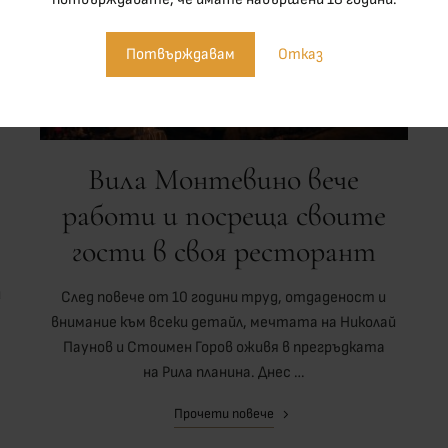
Потвърждавам
Отказ
Вила Монтевино вече
работи и посреща своите
гости в своя ресторант
и
След повече от 10 години труд, отдаденост и
внимание към всеки детайл, мечтата на Николай
Паунов и Стоимен Горов оживя в прегръдката
на Рила планина. Днес …
Прочети повече