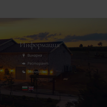
Информация
Винарна
Ресторант
Околности