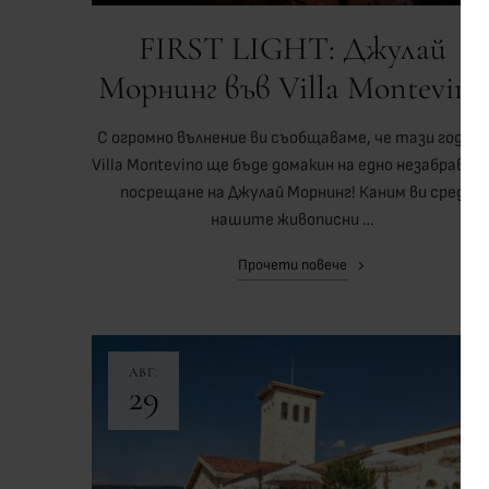
FIRST LIGHT: Джулай
Морнинг във Villa Montevino
С огромно вълнение ви съобщаваме, че тази година
Villa Montevino ще бъде домакин на едно незабравим
посрещане на Джулай Морнинг! Каним ви сред
нашите живописни …
Прочети повече
АВГ.
29