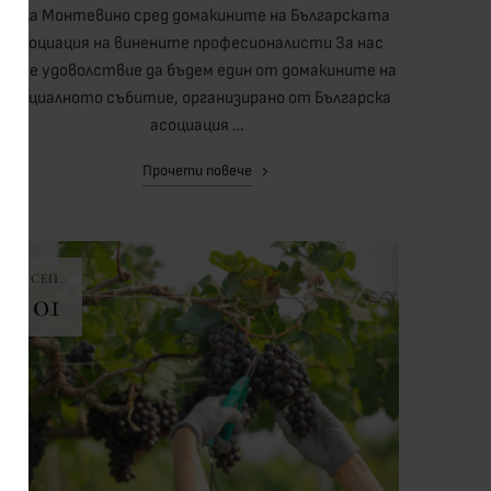
Вила Монтевино сред домакините на Българската
асоциация на винените професионалисти За нас
беше удоволствие да бъдем един от домакините на
специалното събитие, организирано от Българска
асоциация …
Прочети повече
СЕП.
01